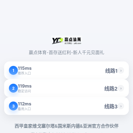
赢点体育-首存送红利-新人千元见面礼
115ms
线路1
›
1
推荐入口
119ms
线路2
›
2
稳定访问
112ms
线路3
›
3
备用入口
西甲皇家维戈塞尔塔&国米斯内德&亚洲官方合作伙伴