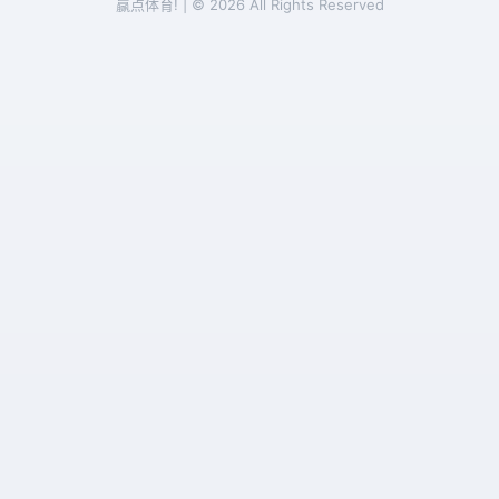
赢点体育! | © 2026 All Rights Reserved